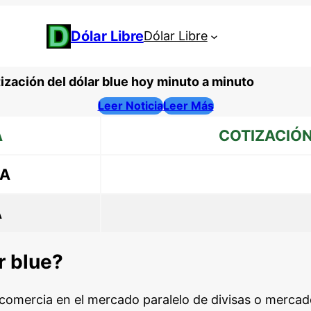
Dólar Libre
Dólar Libre
ización del dólar blue hoy minuto a minuto
Leer Noticia
Leer Más
A
COTIZACIÓ
A
A
r blue?
e comercia en el mercado paralelo de divisas o mercad