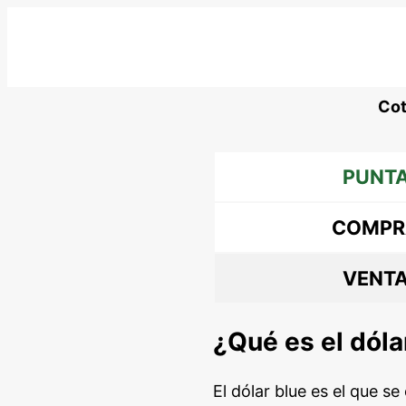
Saltar
al
contenido
Cot
PUNT
COMPR
VENT
¿Qué es el dóla
El dólar blue es el que s