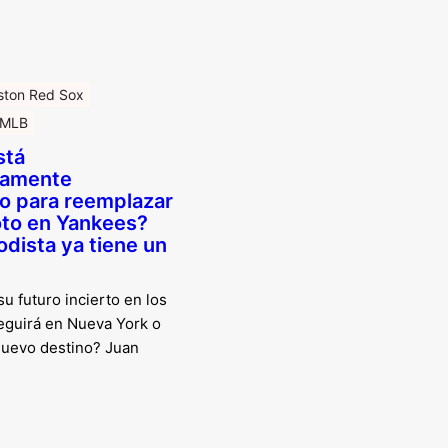
ston Red Sox
MLB
stá
ramente
o para reemplazar
oto en Yankees?
odista ya tiene un
u futuro incierto en los
eguirá en Nueva York o
nuevo destino? Juan