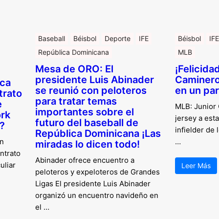
Baseball
Béisbol
Deporte
IFE
Béisbol
IFE
República Dominicana
MLB
Mesa de ORO: El
¡Felicida
presidente Luis Abinader
Caminero 
ca
se reunió con peloteros
en un pa
trato
para tratar temas
e
MLB: Junior
importantes sobre el
rk
jersey a est
futuro del baseball de
n?
infielder de
República Dominicana ¡Las
on
…
miradas lo dicen todo!
ntrato
Abinader ofrece encuentro a
uliar
Leer Más
peloteros y expeloteros de Grandes
Ligas El presidente Luis Abinader
organizó un encuentro navideño en
el …