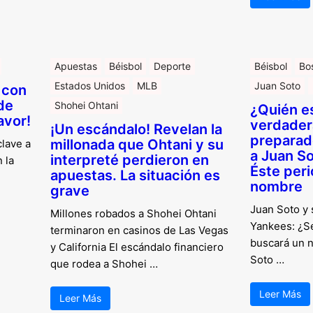
Apuestas
Béisbol
Deporte
Béisbol
Bo
Estados Unidos
MLB
Juan Soto
 con
 de
Shohei Ohtani
¿Quién e
avor!
verdade
¡Un escándalo! Revelan la
preparad
millonada que Ohtani y su
clave a
a Juan S
interpreté perdieron en
 la
Éste peri
apuestas. La situación es
nombre
grave
Juan Soto y s
Millones robados a Shohei Ohtani
Yankees: ¿S
terminaron en casinos de Las Vegas
buscará un 
y California El escándalo financiero
Soto …
que rodea a Shohei …
Leer Más
Leer Más