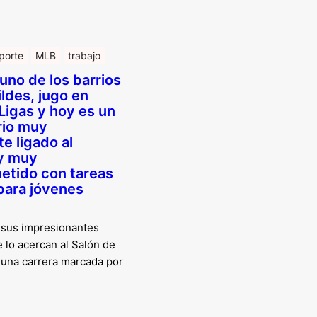
porte
MLB
trabajo
uno de los barrios
ldes, jugo en
Ligas y hoy es un
io muy
e ligado al
y muy
tido con tareas
para jóvenes
 sus impresionantes
lo acercan al Salón de
 una carrera marcada por