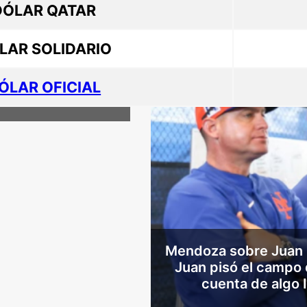
DÓLAR QATAR
LAR SOLIDARIO
 del dueño de New
mer Home Run de
ÓLAR OFICIAL
Soto
Mendoza sobre Juan 
Juan pisó el campo 
cuenta de algo 