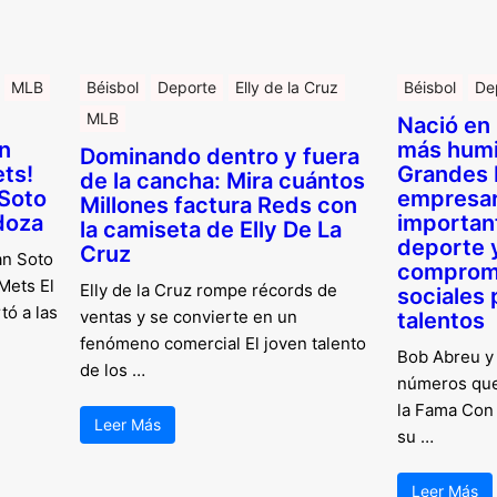
MLB
Béisbol
Deporte
Elly de la Cruz
Béisbol
De
MLB
Nació en 
n
más humi
Dominando dentro y fuera
ts!
Grandes 
de la cancha: Mira cuántos
 Soto
empresar
Millones factura Reds con
doza
important
la camiseta de Elly De La
deporte 
Cruz
an Soto
comprome
Mets El
Elly de la Cruz rompe récords de
sociales 
tó a las
ventas y se convierte en un
talentos
fenómeno comercial El joven talento
Bob Abreu y
de los …
números que 
la Fama Con
Leer Más
su …
Leer Más