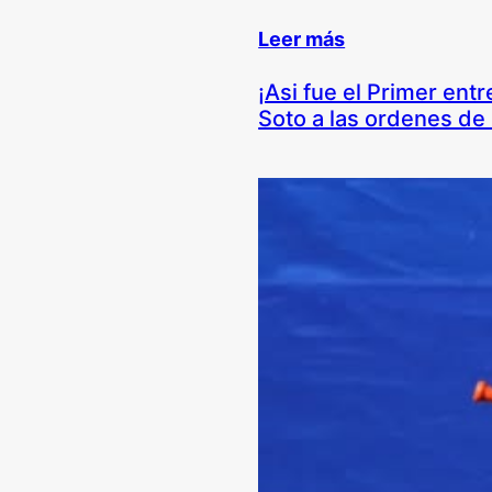
Leer más
¡Asi fue el Primer en
Soto a las ordenes d