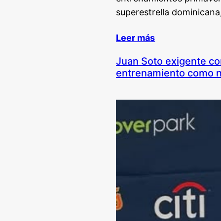
superestrella dominicana
Leer más
Juan Soto exigente co
entrenamiento como n