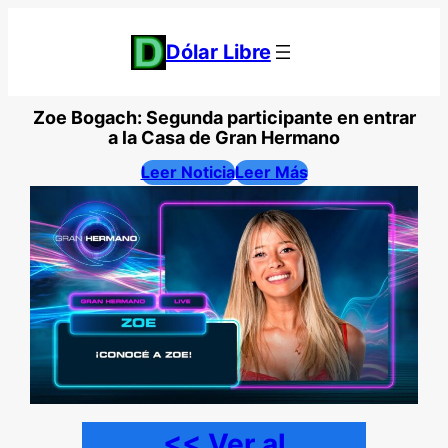
Saltar
al
Dólar Libre
contenido
Zoe Bogach: Segunda participante en entrar
a la Casa de Gran Hermano
Leer Noticia
Leer Más
<< Ver al