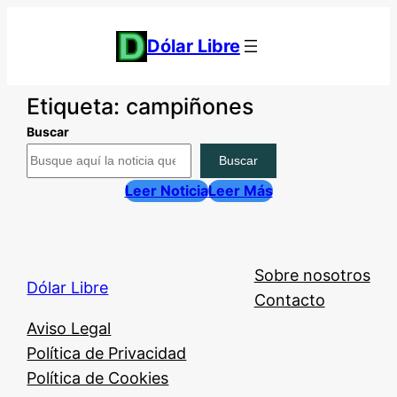
Saltar
al
Dólar Libre
contenido
Etiqueta:
campiñones
Buscar
Buscar
Leer Noticia
Leer Más
Sobre nosotros
Dólar Libre
Contacto
Aviso Legal
Política de Privacidad
Política de Cookies