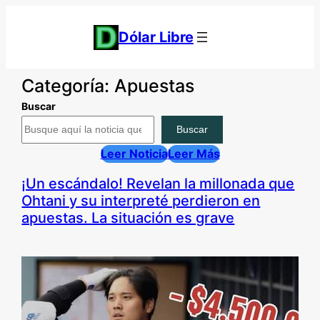
Saltar
al
Dólar Libre
contenido
Categoría:
Apuestas
Buscar
Buscar
Leer Noticia
Leer Más
¡Un escándalo! Revelan la millonada que
Ohtani y su interpreté perdieron en
apuestas. La situación es grave