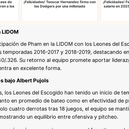
kees de
¡Felicidades! Teoscar Hernandez firmo con
¡Felicidades! F
ren a los
los Dodgers por una millonada
salario en 202
a LIDOM
ticipación de Pham en la LIDOM con los Leones del Es
as temporadas 2016-2017 y 2018-2019, destacando en
40/.326. Su retorno al equipo promete aportar lideraz
entra en excelente forma.
s bajo Albert Pujols
ls, los Leones del Escogido han tenido un inicio de t
tanto en promedio de bateo como en efectividad de p
 solo cuatro derrotas tras 18 juegos, el equipo se m
emostrando un equilibrio entre ofensiva y pitcheo.