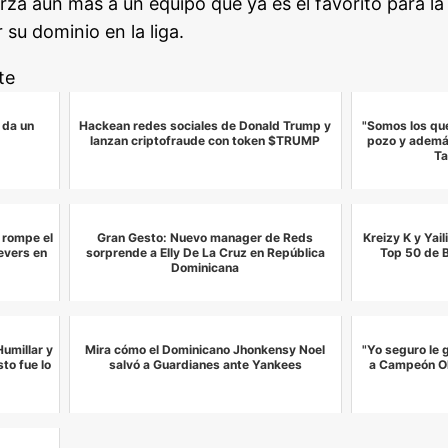
rza aún más a un equipo que ya es el favorito para l
su dominio en la liga.
te
 da un
Hackean redes sociales de Donald Trump y
"Somos los que
lanzan criptofraude con token $TRUMP
pozo y ademá
Ta
 rompe el
Gran Gesto: Nuevo manager de Reds
Kreizy K y Yail
evers en
sorprende a Elly De La Cruz en República
Top 50 de B
Dominicana
umillar y
Mira cómo el Dominicano Jhonkensy Noel
"Yo seguro le 
to fue lo
salvó a Guardianes ante Yankees
a Campeón Oli