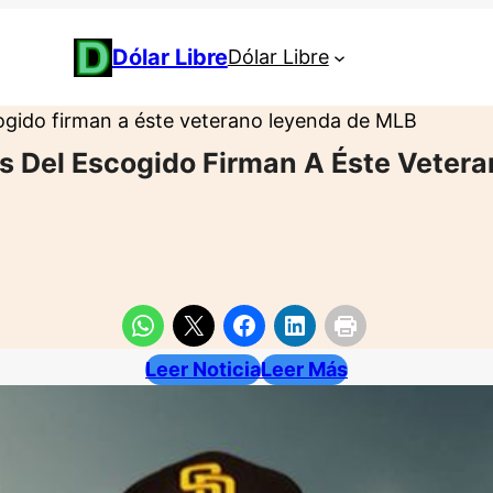
Dólar Libre
Dólar Libre
ogido firman a éste veterano leyenda de MLB
es Del Escogido Firman A Éste Veter
Leer Noticia
Leer Más