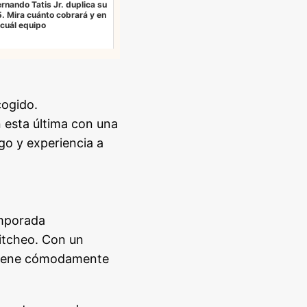
ernando Tatis Jr. duplica su
5. Mira cuánto cobrará y en
cuál equipo
cogido.
 esta última con una
go y experiencia a
emporada
itcheo. Con un
antiene cómodamente