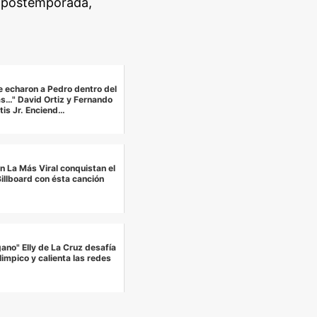
a postemporada,
 echaron a Pedro dentro del
s…" David Ortiz y Fernando
tis Jr. Enciend…
in La Más Viral conquistan el
illboard con ésta canción
gano" Elly de La Cruz desafía
mpico y calienta las redes