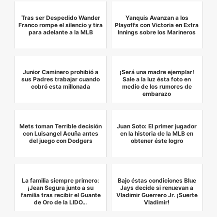
Tras ser Despedido Wander
Yanquis Avanzan a los
Franco rompe el silencio y tira
Playoffs con Victoria en Extra
para adelante a la MLB
Innings sobre los Marineros
Junior Caminero prohibió a
¡Será una madre ejemplar!
sus Padres trabajar cuando
Sale a la luz ésta foto en
cobró esta millonada
medio de los rumores de
embarazo
Mets toman Terrible decisión
Juan Soto: El primer jugador
con Luisangel Acuña antes
en la historia de la MLB en
del juego con Dodgers
obtener éste logro
La familia siempre primero:
Bajo éstas condiciones Blue
¡Jean Segura junto a su
Jays decide si renuevan a
familia tras recibir el Guante
Vladimir Guerrero Jr. ¡Suerte
de Oro de la LIDO…
Vladimir!