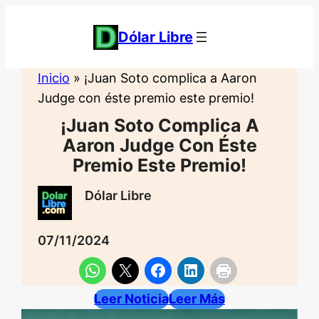
Saltar
al
Dólar Libre
contenido
Inicio
»
¡Juan Soto complica a Aaron
Judge con éste premio este premio!
¡Juan Soto Complica A
Aaron Judge Con Éste
Premio Este Premio!
Dólar Libre
07/11/2024
Leer Noticia
Leer Más