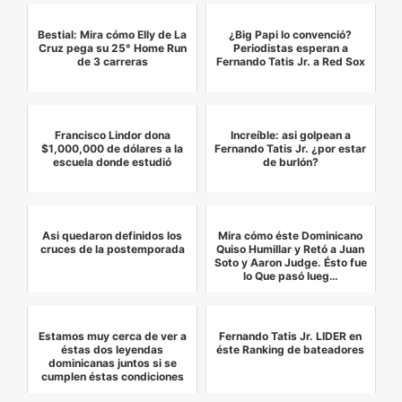
Bestial: Mira cómo Elly de La
¿Big Papi lo convenció?
Cruz pega su 25° Home Run
Periodistas esperan a
de 3 carreras
Fernando Tatis Jr. a Red Sox
Francisco Lindor dona
Increíble: asi golpean a
$1,000,000 de dólares a la
Fernando Tatis Jr. ¿por estar
escuela donde estudió
de burlón?
Asi quedaron definidos los
Mira cómo éste Dominicano
cruces de la postemporada
Quiso Humillar y Retó a Juan
Soto y Aaron Judge. Ésto fue
lo Que pasó lueg…
Estamos muy cerca de ver a
Fernando Tatis Jr. LIDER en
éstas dos leyendas
éste Ranking de bateadores
dominicanas juntos si se
cumplen éstas condiciones