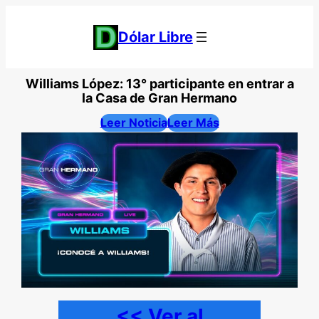
Saltar
al
Dólar Libre
contenido
Williams López: 13° participante en entrar a
la Casa de Gran Hermano
Leer Noticia
Leer Más
<< Ver al