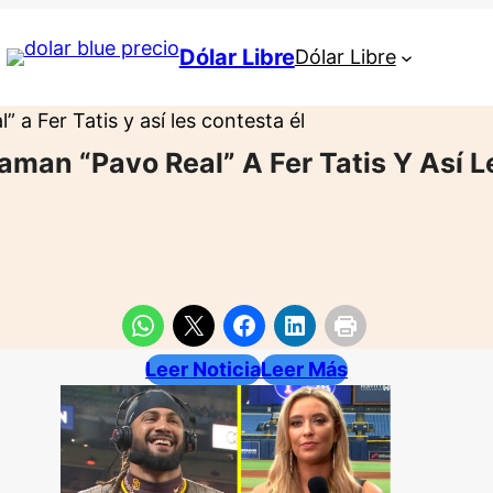
Dólar Libre
Dólar Libre
” a Fer Tatis y así les contesta él
laman “Pavo Real” A Fer Tatis Y Así L
Leer Noticia
Leer Más