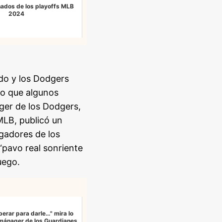
nados de los playoffs MLB
2024
do y los Dodgers
lo que algunos
ger de los Dodgers,
MLB, publicó un
gadores de los
 “pavo real sonriente
uego.
erar para darle…" mira lo
 mánager de los Guardianes