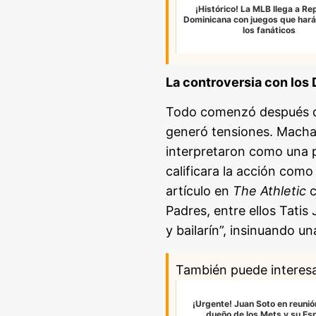
¡Histórico! La MLB llega a Re
Dominicana con juegos que hará
los fanáticos
La controversia con los
Todo comenzó después de
generó tensiones. Machad
interpretaron como una 
calificara la acción como
artículo en
The Athletic
c
Padres, entre ellos Tatis
y bailarín”, insinuando u
También puede interes
¡Urgente! Juan Soto en reunió
dueño de los Mets y su Es