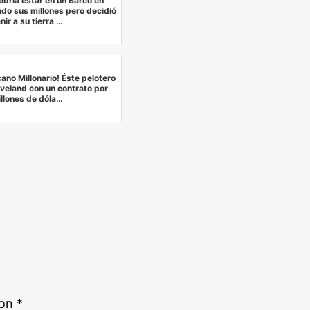
odría estar en un Barco en
ndo sus millones pero decidió
nir a su tierra …
ano Millonario! Éste pelotero
eveland con un contrato por
llones de dóla…
con
*