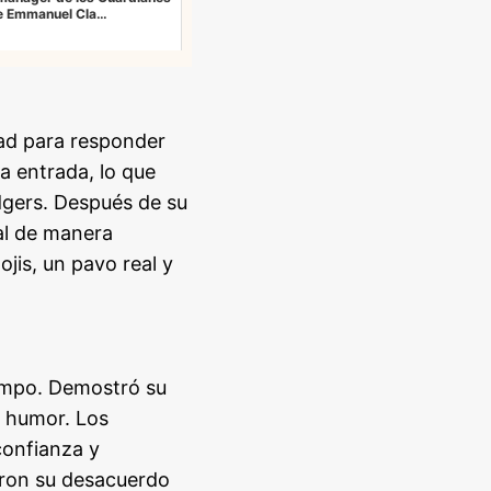
e Emmanuel Cla…
dad para responder
a entrada, lo que
odgers. Después de su
al de manera
jis, un pavo real y
campo. Demostró su
n humor. Los
confianza y
eron su desacuerdo