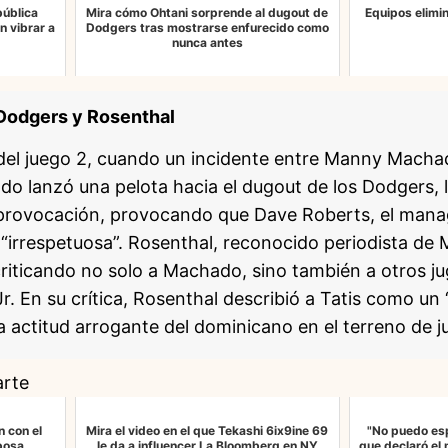
pública
Mira cómo Ohtani sorprende al dugout de
Equipos elimi
n vibrar a
Dodgers tras mostrarse enfurecido como
nunca antes
 Dodgers y Rosenthal
l juego 2, cuando un incidente entre Manny Macha
o lanzó una pelota hacia el dugout de los Dodgers, 
provocación, provocando que Dave Roberts, el mana
 “irrespetuosa”. Rosenthal, reconocido periodista de 
riticando no solo a Machado, sino también a otros ju
 Jr. En su crítica, Rosenthal describió a Tatis como un
na actitud arrogante del dominicano en el terreno de j
arte
n con el
Mira el video en el que Tekashi 6ix9ine 69
"No puedo esp
posa
le da a influencer La Bloomberg en NY
que declaró el