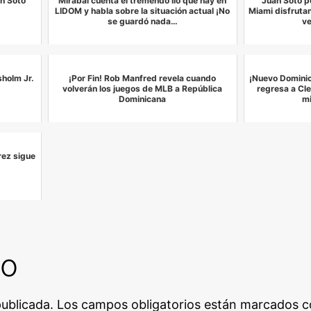
an Soto
Mirabal cuenta el tremendo lío que hay en
Juan Soto p
LIDOM y habla sobre la situación actual ¡No
Miami disfruta
se guardó nada…
ve
holm Jr.
¡Por Fin! Rob Manfred revela cuando
¡Nuevo Dominic
volverán los juegos de MLB a República
regresa a Cl
Dominicana
mi
rez sigue
io
publicada.
Los campos obligatorios están marcados 