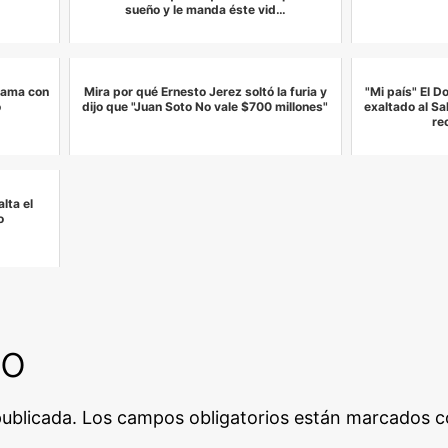
sueño y le manda éste vid…
rama con
Mira por qué Ernesto Jerez soltó la furia y
"Mi país" El 
o
dijo que "Juan Soto No vale $700 millones"
exaltado al Sa
re
lta el
o
io
publicada.
Los campos obligatorios están marcados 