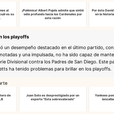
nes al
¡Polémica! Albert Pujols admite que sintió
Por ésto David
cuál es su
odio profundo hacia los Cardenales por
en la histori
…
esta razón
n los playoffs
gró un desempeño destacado en el último partido, co
anotadas y una impulsada, no ha sido capaz de mant
rie Divisional contra los Padres de San Diego. Este p
tts ha tenido problemas para brillar en los playoffs.
arte
otero de
Juan Soto es desprestigiado por un
Yankees pone
LB
experto "Esta sobrevalorado"
lanzall