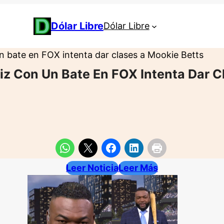
Dólar Libre
Dólar Libre
un bate en FOX intenta dar clases a Mookie Betts
tiz Con Un Bate En FOX Intenta Dar C
Leer Noticia
Leer Más