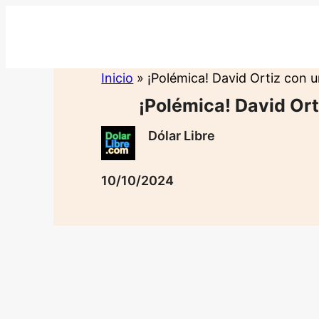
Saltar
al
contenido
Inicio
»
¡Polémica! David Ortiz con 
¡Polémica! David Or
Dólar Libre
10/10/2024