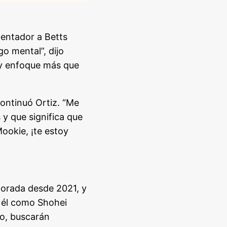
lentador a Betts
o mental”, dijo
d y enfoque más que
ontinuó Ortiz. “Me
 y que significa que
Mookie, ¡te estoy
porada desde 2021, y
o él como Shohei
ño, buscarán