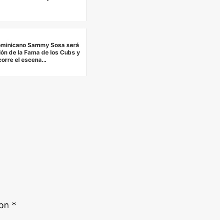
Dominicano Sammy Sosa será
lón de la Fama de los Cubs y
corre el escena…
con
*