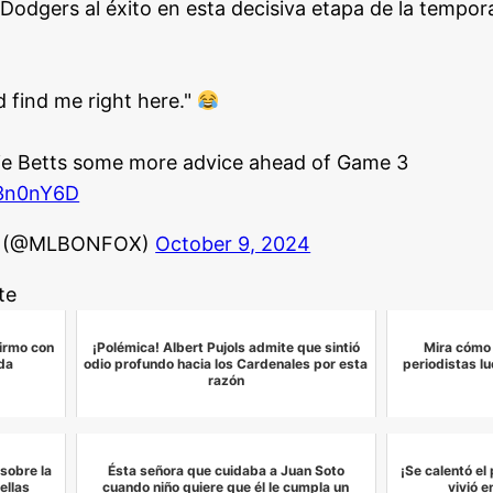
 Dodgers al éxito en esta decisiva etapa de la tempor
 find me right here."
ie Betts some more advice ahead of Game 3
o3n0nY6D
LB (@MLBONFOX)
October 9, 2024
te
irmo con
¡Polémica! Albert Pujols admite que sintió
Mira cómo 
da
odio profundo hacia los Cardenales por esta
periodistas lu
razón
sobre la
Ésta señora que cuidaba a Juan Soto
¡Se calentó el
ellas
cuando niño quiere que él le cumpla un
vivió 