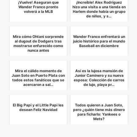
¡Vuelve! Aseguran que
¡Increíble! Alex Rodríguez
Wander Franco pronto
hizo una visita a una tienda en
volverá a la MLB
Harlem donde había un grupo
de niños, y s…
Mira cómo Ohtani sorprende
Wander Franco enfrentará un
al dugout de Dodgers tras
juicio histórico para el mundo
mostrarse enfurecido como
Baseball en diciembre
nunca antes
Mira el cálido momento de
Así es la lujosa mansión de
Juan Soto en Puerto Plata con
Junior Caminero y su nueva
todos estos fanáticos que se
esposa: Colección de carros
acercaron a sal…
de lujo, playa pr…
El Big Papi y el Little Papi les
Todos quieren a Juan Soto,
desean Feliz Navidad
pero ¿quién tiene más dinero
para ficharlo: Yankees o
Mets?