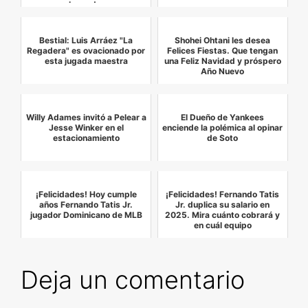
bono d…
Bestial: Luis Arráez "La
Shohei Ohtani les desea
Regadera" es ovacionado por
Felices Fiestas. Que tengan
esta jugada maestra
una Feliz Navidad y próspero
Año Nuevo
Willy Adames invitó a Pelear a
El Dueño de Yankees
Jesse Winker en el
enciende la polémica al opinar
estacionamiento
de Soto
¡Felicidades! Hoy cumple
¡Felicidades! Fernando Tatis
años Fernando Tatis Jr.
Jr. duplica su salario en
jugador Dominicano de MLB
2025. Mira cuánto cobrará y
en cuál equipo
Deja un comentario