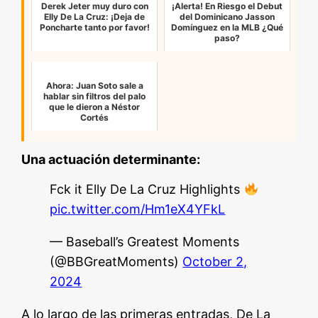
Derek Jeter muy duro con
¡Alerta! En Riesgo el Debut
Elly De La Cruz: ¡Deja de
del Dominicano Jasson
Poncharte tanto por favor!
Domínguez en la MLB ¿Qué
paso?
Ahora: Juan Soto sale a
hablar sin filtros del palo
que le dieron a Néstor
Cortés
Una actuación determinante:
Fck it Elly De La Cruz Highlights
pic.twitter.com/Hm1eX4YFkL
— Baseball’s Greatest Moments
(@BBGreatMoments)
October 2,
2024
A lo largo de las primeras entradas, De La