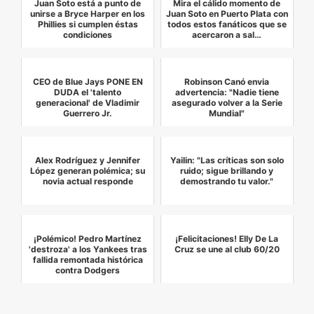
Juan Soto está a punto de
Mira el cálido momento de
unirse a Bryce Harper en los
Juan Soto en Puerto Plata con
Phillies si cumplen éstas
todos estos fanáticos que se
condiciones
acercaron a sal…
CEO de Blue Jays PONE EN
Robinson Canó envia
DUDA el 'talento
advertencia: "Nadie tiene
generacional' de Vladimir
asegurado volver a la Serie
Guerrero Jr.
Mundial"
Alex Rodríguez y Jennifer
Yailin: "Las críticas son solo
López generan polémica; su
ruido; sigue brillando y
novia actual responde
demostrando tu valor."
¡Polémico! Pedro Martínez
¡Felicitaciones! Elly De La
'destroza' a los Yankees tras
Cruz se une al club 60/20
fallida remontada histórica
contra Dodgers