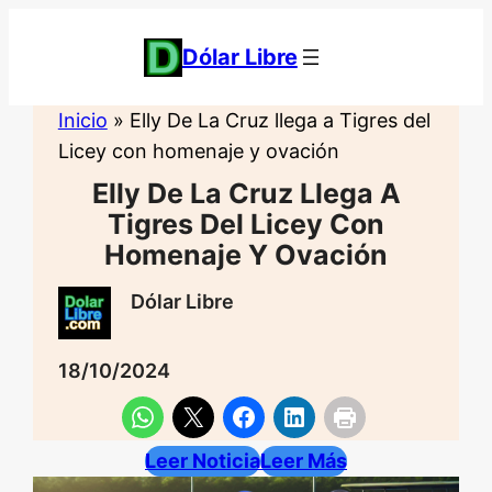
Saltar
al
Dólar Libre
contenido
Inicio
»
Elly De La Cruz llega a Tigres del
Licey con homenaje y ovación
Elly De La Cruz Llega A
Tigres Del Licey Con
Homenaje Y Ovación
Dólar Libre
18/10/2024
Leer Noticia
Leer Más