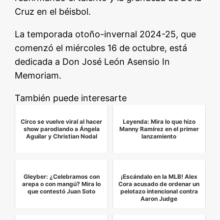
Cruz en el béisbol.
La temporada otoño-invernal 2024-25, que
comenzó el miércoles 16 de octubre, está
dedicada a Don José León Asensio In
Memoriam.
También puede interesarte
Circo se vuelve viral al hacer
Leyenda: Mira lo que hizo
show parodiando a Ángela
Manny Ramírez en el primer
Aguilar y Christian Nodal
lanzamiento
Gleyber: ¿Celebramos con
¡Escándalo en la MLB! Alex
arepa o con mangú? Mira lo
Cora acusado de ordenar un
que contestó Juan Soto
pelotazo intencional contra
Aaron Judge