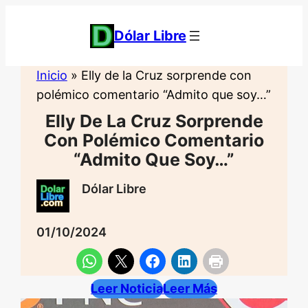
Saltar
al
Dólar Libre
contenido
Inicio
»
Elly de la Cruz sorprende con
polémico comentario “Admito que soy…”
Elly De La Cruz Sorprende
Con Polémico Comentario
“Admito Que Soy…”
Dólar Libre
01/10/2024
Leer Noticia
Leer Más