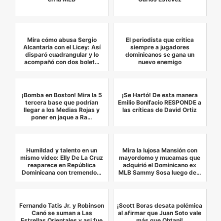
Mira cómo abusa Sergio
El periodista que critica
Alcantaria con el Licey: Así
siempre a jugadores
disparó cuadrangular y lo
dominicanos se gana un
acompañó con dos bolet…
nuevo enemigo
¡Bomba en Boston! Mira la 5
¡Se Hartó! De esta manera
tercera base que podrían
Emilio Bonifacio RESPONDE a
llegar a los Medias Rojas y
las críticas de David Ortiz
poner en jaque a Ra…
Humildad y talento en un
Mira la lujosa Mansión con
mismo video: Elly De La Cruz
mayordomo y mucamas que
reaparece en República
adquirió el Dominicano ex
Dominicana con tremendo…
MLB Sammy Sosa luego de…
Fernando Tatis Jr. y Robinson
¡Scott Boras desata polémica
Canó se suman a Las
al afirmar que Juan Soto vale
Estrellas Orientales y asi fue
más que Ohtani!