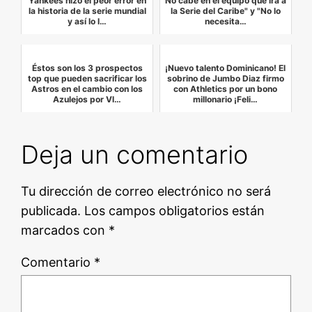
Yankees hizo el peor error en
No cabe en el equipo que irá a
la historia de la serie mundial
la Serie del Caribe" y "No lo
y así lo l…
necesita…
Éstos son los 3 prospectos
¡Nuevo talento Dominicano! El
top que pueden sacrificar los
sobrino de Jumbo Diaz firmo
Astros en el cambio con los
con Athletics por un bono
Azulejos por Vl…
millonario ¡Feli…
Deja un comentario
Tu dirección de correo electrónico no será
publicada.
Los campos obligatorios están
marcados con
*
Comentario
*