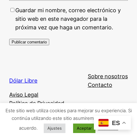
Guardar mi nombre, correo electrónico y
sitio web en este navegador para la
próxima vez que haga un comentario.
Sobre nosotros
Dólar Libre
Contacto
Aviso Legal
Política de Privacidad
Este sitio web utiliza cookies para mejorar su experiencia. Si
Política de Cookies
continúa utilizando este sitio asumiremos que está de
ES
acuerdo.
Leer más
Ajustes
Aceptar