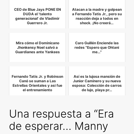
CEO de Blue Jays PONE EN
Atacan a la madre y golpean
DUDA el 'talento
a Fernando Tatis Jr., pero su
generacional' de Vladimir
reacción deja a todos en
Guerrero Jr.
shock. ¡No creerá…
Mira cómo el Dominicano
Caro Guillén Enciende las
Jhonkensy Noel salvó a
redes "Espero que Ohtani
Guardianes ante Yankees
me…"
Fernando Tatis Jr. y Robinson
Así es la lujosa mansión de
Canó se suman a Las
Junior Caminero y su nueva
Estrellas Orientales y asi fue
esposa: Colección de carros
el entrenamiento
de lujo, playa pr…
Una respuesta a “Era
de esperar… Manny