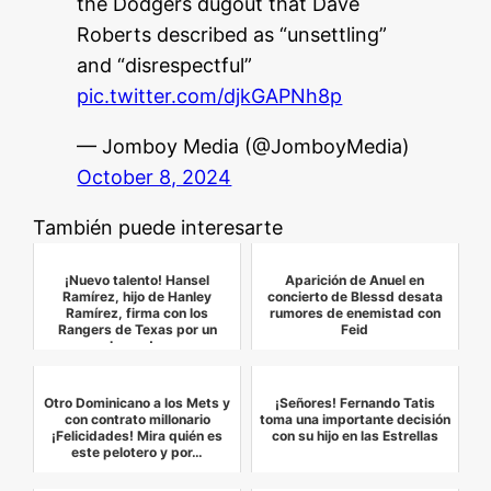
the Dodgers dugout that Dave
Roberts described as “unsettling”
and “disrespectful”
pic.twitter.com/djkGAPNh8p
— Jomboy Media (@JomboyMedia)
October 8, 2024
También puede interesarte
¡Nuevo talento! Hansel
Aparición de Anuel en
Ramírez, hijo de Hanley
concierto de Blessd desata
Ramírez, firma con los
rumores de enemistad con
Rangers de Texas por un
Feid
bono d…
Otro Dominicano a los Mets y
¡Señores! Fernando Tatis
con contrato millonario
toma una importante decisión
¡Felicidades! Mira quién es
con su hijo en las Estrellas
este pelotero y por…