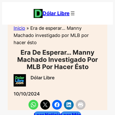
Saltar
al
Dólar Libre
contenido
Inicio
»
Era de esperar… Manny
Machado investigado por MLB por
hacer ésto
Era De Esperar… Manny
Machado Investigado Por
MLB Por Hacer Ésto
Dólar Libre
10/10/2024
Leer Noticia
Leer Más