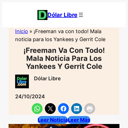
Saltar
al
Dólar Libre
contenido
Inicio
»
¡Freeman va con todo! Mala
noticia para los Yankees y Gerrit Cole
¡Freeman Va Con Todo!
Mala Noticia Para Los
Yankees Y Gerrit Cole
Dólar Libre
24/10/2024
Leer Noticia
Leer Más