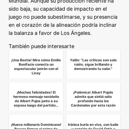
Mundial. Aunque su producción reciente ha
sido baja, su capacidad de impacto en el
juego no puede subestimarse, y su presencia
en el corazón de la alineación podría inclinar
la balanza a favor de Los Ángeles.
También puede interesarte
¡Una Bestia! Mira cómo Emilio
Yailin: "Las críticas son solo
Bonifacio conecta un
ruido; sigue brillando y
espectacular jonrón con el
demostrando tu valor."
Licey
¡Muchas felicidades! El
¡Polémica! Albert Pujols
hermoso mensaje navideño
admite que sintió odio
de Albert Pujos junto a su
profundo hacia los
esposa luego del partido…
Cardenales por esta razón
¡Nuevo millonario Dominicano!
Irónica burla en vivo, con baile
Bravos firman al primo de
y canción de David Ortíz a