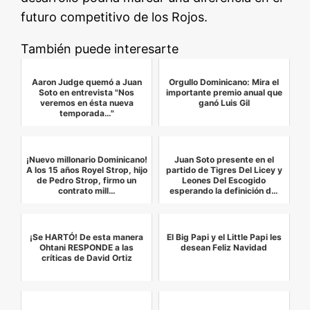
futuro competitivo de los Rojos.
También puede interesarte
Aaron Judge quemó a Juan
Orgullo Dominicano: Mira el
Soto en entrevista "Nos
importante premio anual que
veremos en ésta nueva
ganó Luis Gil
temporada…"
¡Nuevo millonario Dominicano!
Juan Soto presente en el
A los 15 años Royel Strop, hijo
partido de Tigres Del Licey y
de Pedro Strop, firmo un
Leones Del Escogido
contrato mill…
esperando la definición d…
¡Se HARTÓ! De esta manera
El Big Papi y el Little Papi les
Ohtani RESPONDE a las
desean Feliz Navidad
críticas de David Ortiz