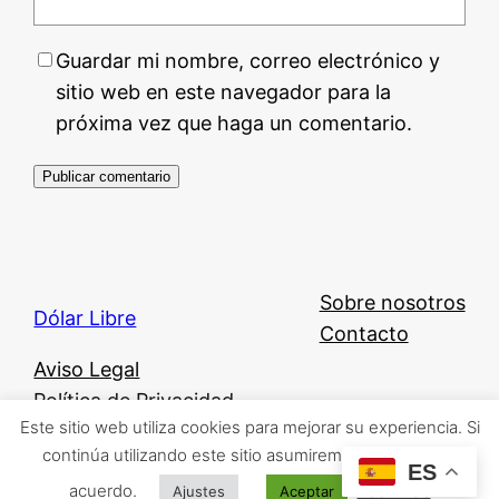
Guardar mi nombre, correo electrónico y
sitio web en este navegador para la
próxima vez que haga un comentario.
Sobre nosotros
Dólar Libre
Contacto
Aviso Legal
Política de Privacidad
Este sitio web utiliza cookies para mejorar su experiencia. Si
Política de Cookies
continúa utilizando este sitio asumiremos que está de
ES
acuerdo.
Leer más
Ajustes
Aceptar