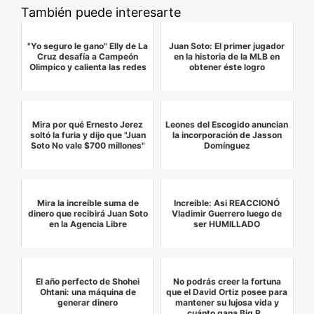
También puede interesarte
"Yo seguro le gano" Elly de La
Juan Soto: El primer jugador
Cruz desafía a Campeón
en la historia de la MLB en
Olimpico y calienta las redes
obtener éste logro
Mira por qué Ernesto Jerez
Leones del Escogido anuncian
soltó la furia y dijo que "Juan
la incorporación de Jasson
Soto No vale $700 millones"
Domínguez
Mira la increíble suma de
Increíble: Asi REACCIONÓ
dinero que recibirá Juan Soto
Vladimir Guerrero luego de
en la Agencia Libre
ser HUMILLADO
El año perfecto de Shohei
No podrás creer la fortuna
Ohtani: una máquina de
que el David Ortiz posee para
generar dinero
mantener su lujosa vida y
cuánto gana Big P…