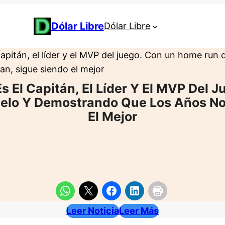
Dólar Libre
Dólar Libre
pitán, el líder y el MVP del juego. Con un home run q
n, sigue siendo el mejor
 El Capitán, El Líder Y El MVP Del
telo Y Demostrando Que Los Años No
El Mejor
Leer Noticia
Leer Más