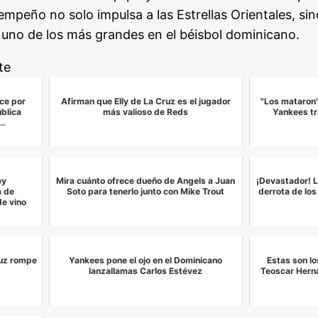
sempeño no solo impulsa a las Estrellas Orientales, s
uno de los más grandes en el béisbol dominicano.
te
ce por
Afirman que Elly de La Cruz es el jugador
"Los mataron"
blica
más valioso de Reds
Yankees tr
a…
ey
Mira cuánto ofrece dueño de Angels a Juan
¡Devastador! L
a de
Soto para tenerlo junto con Mike Trout
derrota de los
e vino
ruz rompe
Yankees pone el ojo en el Dominicano
Estas son l
lanzallamas Carlos Estévez
Teoscar Herná