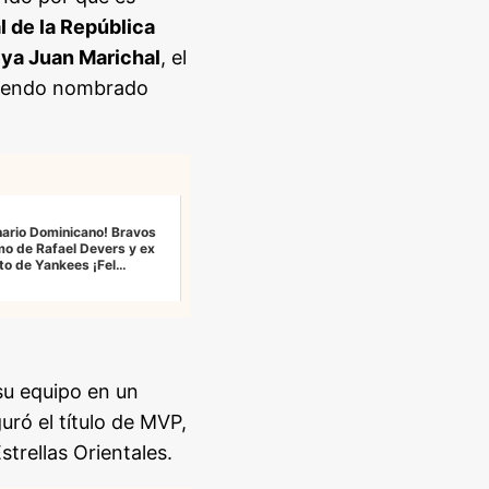
l de la República
ya Juan Marichal
, el
siendo nombrado
nario Dominicano! Bravos
imo de Rafael Devers y ex
to de Yankees ¡Fel…
 su equipo en un
ró el título de MVP,
trellas Orientales.