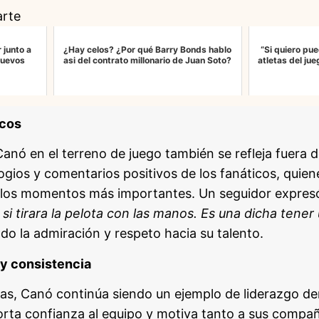
arte
 junto a
¿Hay celos? ¿Por qué Barry Bonds hablo
“Si quiero pu
nuevos
asi del contrato millonario de Juan Soto?
atletas del ju
icos
nó en el terreno de juego también se refleja fuera d
logios y comentarios positivos de los fanáticos, quie
en los momentos más importantes. Un seguidor expres
i tirara la pelota con las manos. Es una dicha tener 
ndo la admiración y respeto hacia su talento.
 y consistencia
cas, Canó continúa siendo un ejemplo de liderazgo de
orta confianza al equipo y motiva tanto a sus compa