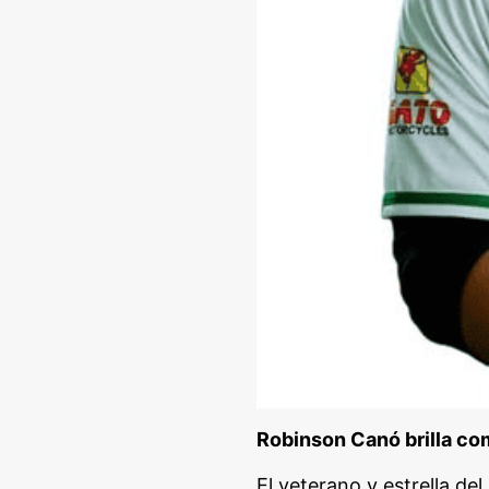
Robinson Canó brilla co
El veterano y estrella de