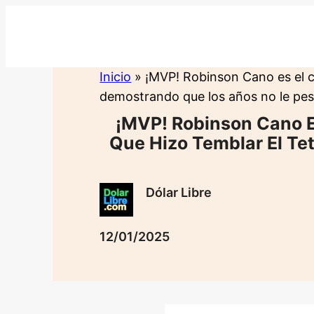
Saltar
al
contenido
Inicio
»
¡MVP! Robinson Cano es el ca
demostrando que los años no le pesa
¡MVP! Robinson Cano Es
Que Hizo Temblar El Te
Dólar Libre
12/01/2025