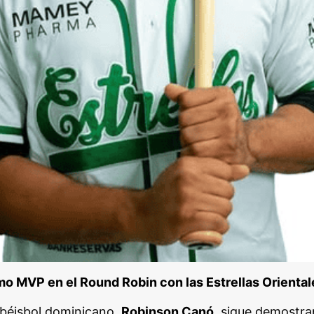
mo MVP en el Round Robin con las Estrellas Oriental
l béisbol dominicano,
Robinson Canó
, sigue demostra