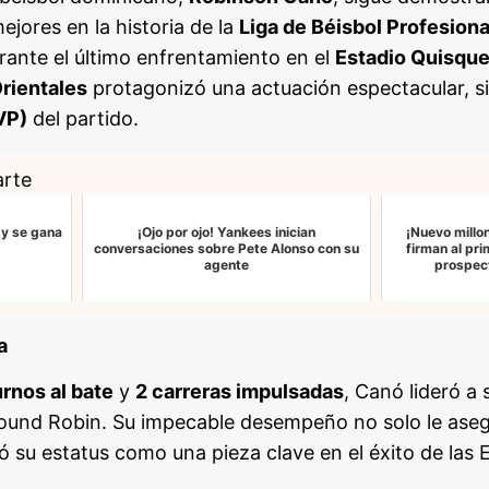
jores en la historia de la
Liga de Béisbol Profesiona
urante el último enfrentamiento en el
Estadio Quisque
Orientales
protagonizó una actuación espectacular, 
VP)
del partido.
arte
 y se gana
¡Ojo por ojo! Yankees inician
¡Nuevo millo
conversaciones sobre Pete Alonso con su
firman al pr
agente
prospec
a
urnos al bate
y
2 carreras impulsadas
, Canó lideró a
und Robin. Su impecable desempeño no solo le asegu
 su estatus como una pieza clave en el éxito de las Es