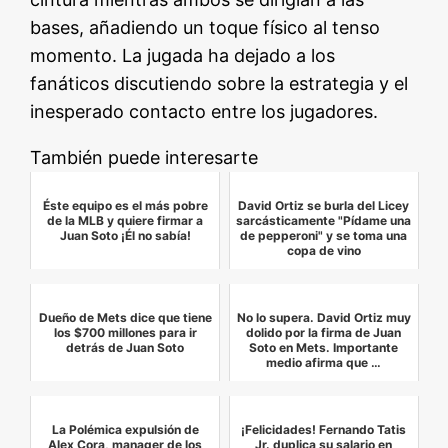
bases, añadiendo un toque físico al tenso
momento. La jugada ha dejado a los
fanáticos discutiendo sobre la estrategia y el
inesperado contacto entre los jugadores.
También puede interesarte
Éste equipo es el más pobre
David Ortiz se burla del Licey
de la MLB y quiere firmar a
sarcásticamente "Pídame una
Juan Soto ¡Él no sabía!
de pepperoni" y se toma una
copa de vino
Dueño de Mets dice que tiene
No lo supera. David Ortiz muy
los $700 millones para ir
dolido por la firma de Juan
detrás de Juan Soto
Soto en Mets. Importante
medio afirma que …
La Polémica expulsión de
¡Felicidades! Fernando Tatis
Alex Cora, manager de los
Jr. duplica su salario en