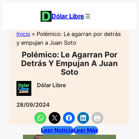
Saltar
al
Dólar Libre
contenido
Inicio
»
Polémico: Le agarran por detrás
y empujan a Juan Soto
Polémico: Le Agarran Por
Detrás Y Empujan A Juan
Soto
Dólar Libre
28/09/2024
Leer Noticia
Leer Más