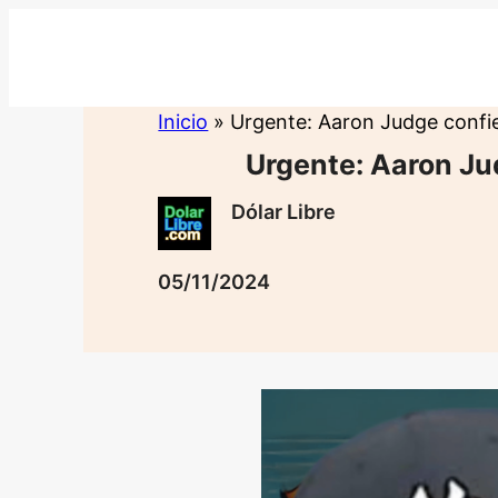
Saltar
al
contenido
Inicio
»
Urgente: Aaron Judge confi
Urgente: Aaron J
Dólar Libre
05/11/2024