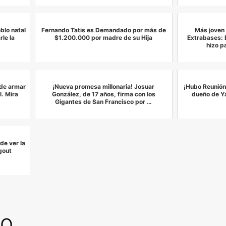
eblo natal
Fernando Tatis es Demandado por más de
Más joven
le la
$1.200.000 por madre de su Hija
Extrabases: E
hizo p
 de armar
¡Nueva promesa millonaria! Josuar
¡Hubo Reunión
l. Mira
González, de 17 años, firma con los
dueño de Y
Gigantes de San Francisco por …
de ver la
gout
io