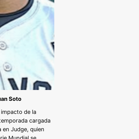
uan Soto
 impacto de la
a temporada cargada
la en Judge, quien
rie Mundial se