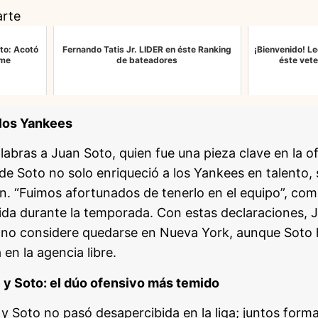
arte
to: Acotó
Fernando Tatis Jr. LIDER en éste Ranking
¡Bienvenido! L
ime
de bateadores
éste vet
 los Yankees
abras a Juan Soto, quien fue una pieza clave en la of
 de Soto no solo enriqueció a los Yankees en talento,
n. “Fuimos afortunados de tenerlo en el equipo”, com
ida durante la temporada. Con estas declaraciones, J
ano considere quedarse en Nueva York, aunque Soto 
 en la agencia libre.
 y Soto: el dúo ofensivo más temido
y Soto no pasó desapercibida en la liga; juntos form