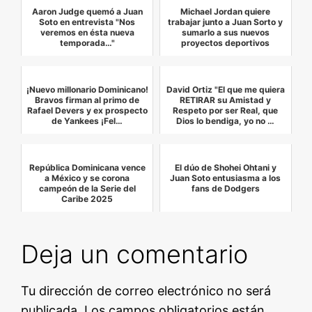
Aaron Judge quemó a Juan
Michael Jordan quiere
Soto en entrevista "Nos
trabajar junto a Juan Sorto y
veremos en ésta nueva
sumarlo a sus nuevos
temporada…"
proyectos deportivos
¡Nuevo millonario Dominicano!
David Ortiz "El que me quiera
Bravos firman al primo de
RETIRAR su Amistad y
Rafael Devers y ex prospecto
Respeto por ser Real, que
de Yankees ¡Fel…
Dios lo bendiga, yo no …
República Dominicana vence
El dúo de Shohei Ohtani y
a México y se corona
Juan Soto entusiasma a los
campeón de la Serie del
fans de Dodgers
Caribe 2025
Deja un comentario
Tu dirección de correo electrónico no será
publicada.
Los campos obligatorios están