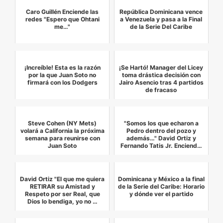
Caro Guillén Enciende las
República Dominicana vence
redes "Espero que Ohtani
a Venezuela y pasa a la Final
me…"
de la Serie Del Caribe
¡Increíble! Esta es la razón
¡Se Hartó! Manager del Licey
por la que Juan Soto no
toma drástica decisión con
firmará con los Dodgers
Jairo Asencio tras 4 partidos
de fracaso
Steve Cohen (NY Mets)
"Somos los que echaron a
volará a California la próxima
Pedro dentro del pozo y
semana para reunirse con
además…" David Ortiz y
Juan Soto
Fernando Tatis Jr. Enciend…
David Ortiz "El que me quiera
Dominicana y México a la final
RETIRAR su Amistad y
de la Serie del Caribe: Horario
Respeto por ser Real, que
y dónde ver el partido
Dios lo bendiga, yo no …