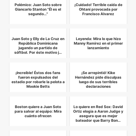
Polémico: Juan Soto sobre
¡Cuidado! Terrible caída de
Giancarlo Stanton "Él es el
Ohtani provocada por
segundo…"
Francisco Alvarez
Juan Soto y Elly de La Cruz en
Leyenda: Mira lo que hizo
República Dominicana
Manny Ramírez en el primer
jugando un partido de
lanzamiento
sóftbol. Por éste motivo j…
¡Increíble! Éstos dos fans
¡Se arrepintió! Kike
fueron expulsados del
Hernández pide disculpas
estadio por robarle la pelota a
luego de sus terribles
Mookie Betts
declaraciones
Boston quiere a Juan Soto
Lo quiere en Red Sox: David
para salvar al equipo: Mira
Ortiz elogia a Aaron Judge y
cuánto ofrecen
asegura que es mejor
bateador que Barry Bon…