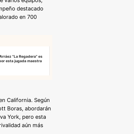
de varios equipos,
sempeño destacado
valorado en 700
s Arráez "La Regadera" es
por esta jugada maestra
n California. Según
ott Boras, abordarán
va York, pero esta
 rivalidad aún más