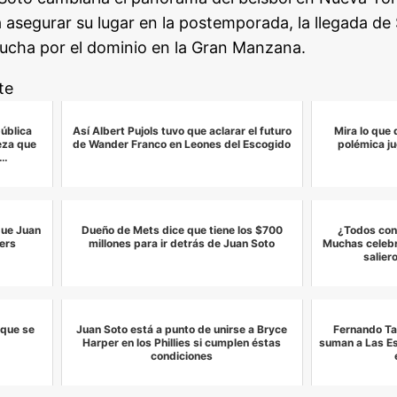
a asegurar su lugar en la postemporada, la llegada de
 lucha por el dominio en la Gran Manzana.
te
ública
Así Albert Pujols tuvo que aclarar el futuro
Mira lo que 
eza que
de Wander Franco en Leones del Escogido
polémica j
d…
 que Juan
Dueño de Mets dice que tiene los $700
¿Todos con
ers
millones para ir detrás de Juan Soto
Muchas celebr
salier
 que se
Juan Soto está a punto de unirse a Bryce
Fernando Ta
Harper en los Phillies si cumplen éstas
suman a Las Est
condiciones