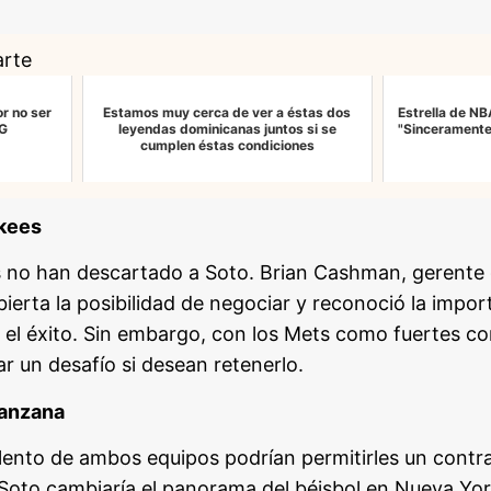
arte
r no ser
Estamos muy cerca de ver a éstas dos
Estrella de NBA
 G
leyendas dominicanas juntos si se
"Sinceramente 
cumplen éstas condiciones
nkees
s no han descartado a Soto. Brian Cashman, gerente 
ierta la posibilidad de negociar y reconoció la impor
el éxito. Sin embargo, con los Mets como fuertes co
r un desafío si desean retenerlo.
Manzana
alento de ambos equipos podrían permitirles un contr
 Soto cambiaría el panorama del béisbol en Nueva Yo