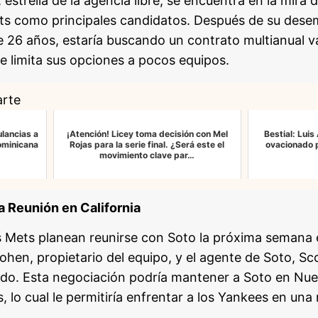
estrella de la agencia libre, se encuentra en la mira 
ets como principales candidatos. Después de su de
e 26 años, estaría buscando un contrato multianual 
ue limita sus opciones a pocos equipos.
arte
lancias a
¡Atención! Licey toma decisión con Mel
Bestial: Lui
ominicana
Rojas para la serie final. ¿Será este el
ovacionado 
movimiento clave par…
la Reunión en California
 Mets planean reunirse con Soto la próxima semana e
hen, propietario del equipo, y el agente de Soto, Sc
erdo. Esta negociación podría mantener a Soto en Nue
s, lo cual le permitiría enfrentar a los Yankees en una