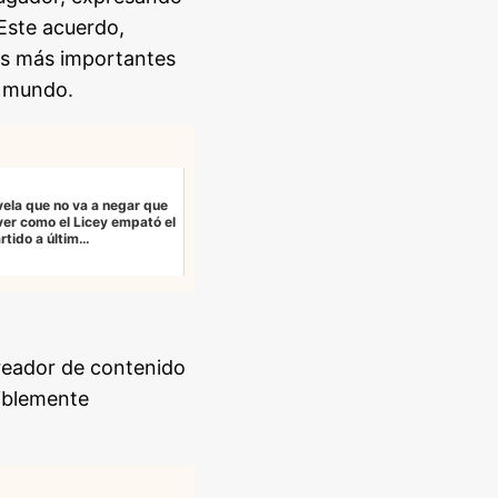
 Este acuerdo,
ras más importantes
l mundo.
vela que no va a negar que
 ver como el Licey empató el
rtido a últim…
creador de contenido
siblemente