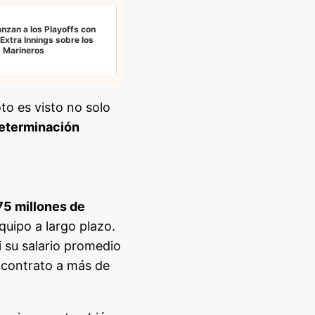
nzan a los Playoffs con
 Extra Innings sobre los
Marineros
o es visto no solo
eterminación
75 millones de
quipo a largo plazo.
i su salario promedio
l contrato a más de