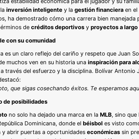
iza estabilidad económica para el jugador y su famil
 la
inversión inteligente
y la
gestión financiera
en el
ños, ha demostrado cómo una carrera bien manejada p
 términos de
créditos deportivos
y
proyectos a largo
ble con su comunidad
a es un claro reflejo del cariño y respeto que Juan S
de muchos ven en su historia una
inspiración para a
a través del esfuerzo y la disciplina. Bolívar Antonio
destacó:
oto, que sigas cosechando éxitos. Te esperamos aquí
no de posibilidades
oto
no solo ha dejado una marca en la
MLB
, sino que
 República Dominicana, donde el
béisbol
es visto como
a y abrir puertas a oportunidades
económicas
sin pr