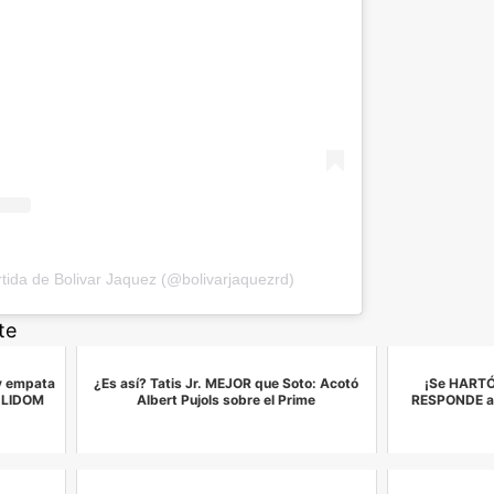
tida de Bolivar Jaquez (@bolivarjaquezrd)
te
 y empata
¿Es así? Tatis Jr. MEJOR que Soto: Acotó
¡Se HARTÓ
a LIDOM
Albert Pujols sobre el Prime
RESPONDE a l