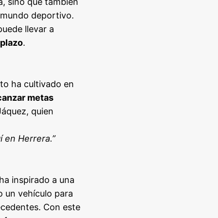
ia, sino que también
 mundo deportivo.
uede llevar a
 plazo
.
oto ha cultivado en
lcanzar metas
 Jáquez, quien
 en Herrera.”
 ha inspirado a una
 un vehículo para
ecedentes. Con este