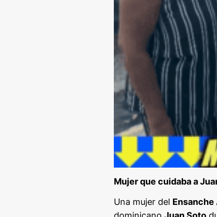
Mujer que cuidaba a Jua
Una mujer del
Ensanche A
dominicano
Juan Soto
du