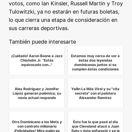
votos, como Ian Kinsler, Russell Martin y Troy
Tulowitzki, ya no estarán en futuras boletas,
lo que cierra una etapa de consideración en
sus carreras deportivas.
También puede interesarte
¡Cuidado! Aaron Boone a Jazz
Estamos muy cerca de ver a
Chisholm Jr. "Estás
éstas dos leyendas
equivocado con…"
dominicanas juntos si se
cumplen éstas condiciones
Alex Rodríguez y Jennifer
Yailin La Más Viral y su "cita
López generan polémica; su
secreta" con el pelotero
novia actual responde
Alexander Ramírez
Otro Dominicano a los Mets y
Ésto fue lo que pasó el día
con contrato millonario
que Cleveland atacó a Juan
¡Felicidades! Mira quién es
Soto y éste enfureció y se la