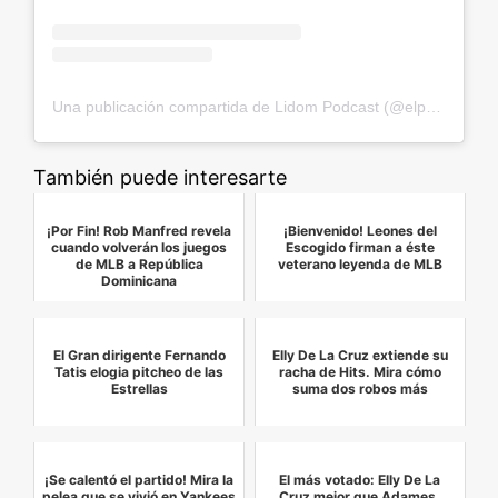
Una publicación compartida de Lidom Podcast (@elpodcastdelidom)
También puede interesarte
¡Por Fin! Rob Manfred revela
¡Bienvenido! Leones del
cuando volverán los juegos
Escogido firman a éste
de MLB a República
veterano leyenda de MLB
Dominicana
El Gran dirigente Fernando
Elly De La Cruz extiende su
Tatis elogia pitcheo de las
racha de Hits. Mira cómo
Estrellas
suma dos robos más
¡Se calentó el partido! Mira la
El más votado: Elly De La
pelea que se vivió en Yankees
Cruz mejor que Adames,