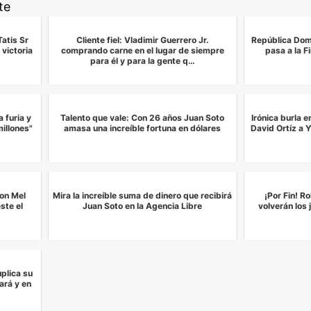
te
atis Sr
Cliente fiel: Vladimir Guerrero Jr.
República Dom
 victoria
comprando carne en el lugar de siempre
pasa a la F
para él y para la gente q…
 furia y
Talento que vale: Con 26 años Juan Soto
Irónica burla e
illones"
amasa una increíble fortuna en dólares
David Ortíz a 
con Mel
Mira la increíble suma de dinero que recibirá
¡Por Fin! R
ste el
Juan Soto en la Agencia Libre
volverán los
uplica su
ará y en