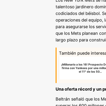
Los New York Mets se han
talentoso jardinero domi
codiciados del béisbol. S
operaciones del equipo, l
para asegurarse los serv
que los Mets planean com
largo plazo para construi
También puede interes
¡Millonario a los 16! Prospecto 
firma con Yankees por una millo
el 11° de los 50…
Una oferta récord y un p
Beltrán señaló que los Me
superar los 600 millones