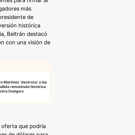
ntes para firmar al
ugadores más
 presidente de
ersión histórica
ia, Beltrán destacó
n con una visión de
o Martínez 'destroza' a los
allida remontada histórica
ontra Dodgers
a oferta que podría
nes de dólares para