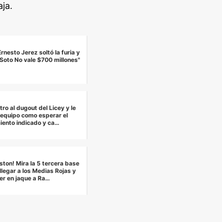
ja.
rnesto Jerez soltó la furia y
 Soto No vale $700 millones"
ro al dugout del Licey y le
l equipo como esperar el
iento indicado y ca…
ton! Mira la 5 tercera base
llegar a los Medias Rojas y
er en jaque a Ra…