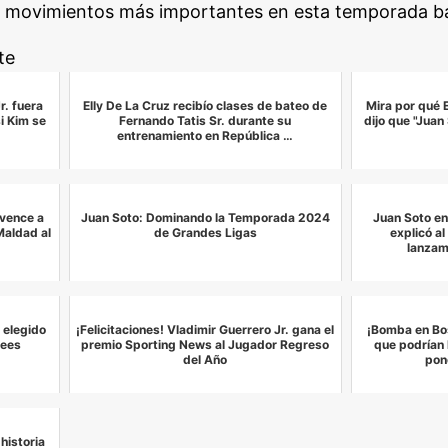
os movimientos más importantes en esta temporada ba
te
r. fuera
Elly De La Cruz recibío clases de bateo de
Mira por qué E
i Kim se
Fernando Tatis Sr. durante su
dijo que "Juan
entrenamiento en República …
vence a
Juan Soto: Dominando la Temporada 2024
Juan Soto ent
aldad al
de Grandes Ligas
explicó a
lanzam
n elegido
¡Felicitaciones! Vladimir Guerrero Jr. gana el
¡Bomba en Bos
ees
premio Sporting News al Jugador Regreso
que podrían 
del Año
pon
historia