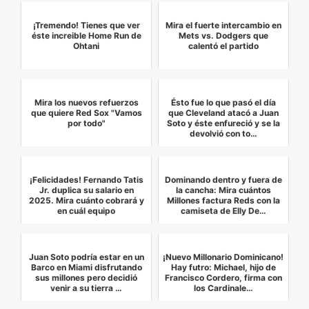
¡Tremendo! Tienes que ver
Mira el fuerte intercambio en
éste increible Home Run de
Mets vs. Dodgers que
Ohtani
calentó el partido
Mira los nuevos refuerzos
Ésto fue lo que pasó el día
que quiere Red Sox "Vamos
que Cleveland atacó a Juan
por todo"
Soto y éste enfureció y se la
devolvió con to…
¡Felicidades! Fernando Tatis
Dominando dentro y fuera de
Jr. duplica su salario en
la cancha: Mira cuántos
2025. Mira cuánto cobrará y
Millones factura Reds con la
en cuál equipo
camiseta de Elly De…
Juan Soto podría estar en un
¡Nuevo Millonario Dominicano!
Barco en Miami disfrutando
Hay futro: Michael, hijo de
sus millones pero decidió
Francisco Cordero, firma con
venir a su tierra …
los Cardinale…