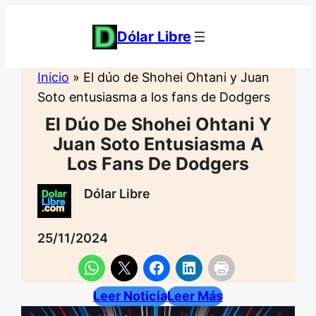
Saltar
al
Dólar Libre
contenido
Inicio
»
El dúo de Shohei Ohtani y Juan
Soto entusiasma a los fans de Dodgers
El Dúo De Shohei Ohtani Y
Juan Soto Entusiasma A
Los Fans De Dodgers
Dólar Libre
25/11/2024
Leer Noticia
Leer Más