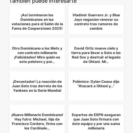
También puede interesarte
¡Así terminaron los
Vladimir Guerrero Jr. y Blue
Dominicanos en las
Jays negocian renovar su
votaciones para el Salón de la
contrato tras rumores de
Fama de Cooperstown 2025!
cambio
Otro Dominicano a los Mets y
David Ortiz mueve cielo y
con contrato millonario
tierra para llevar a Soto a los
¡Felicidades! Mira quién es
Red Sox y destruir el legado
este pelotero y por…
de Ohtani. Mi…
¡Devastador! La reacción de
Polémico: Dylan Cease dijo
Juan Soto tras derrota de los
“Atacaré a Ohtani y…”
Yankees en la Serie Mundial
¡Nuevo Millonario Dominicano!
Expertos de ESPN aseguran
Hay futro: Michael, hijo de
que Juan Soto firmará con
Francisco Cordero, firma con
éste equipo y por una suma
los Cardinale…
millonaria