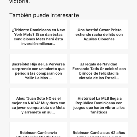
victoria.
También puede interesarte
¿Tridente Dominicano en New
¡Una bestia! Cesar Prieto
York Mets? Si se dan éstas
extiende racha de hits con
condiciones Mets hará ésta
Águilas Cibaeñas
inversión millonar…
¡Increíble! Hijo de La Perversa
¡El regalo de Navidad!
sorprende con un talento que
Fernando Tatis Sr celebró con
periodistas comparan con
brincos de felicidad la
Yailin La Más …
victoria de las Estrell…
Alou: "Juan Soto NO es el
¡Histórico! La MLB llega a
mejor en NADA" Muy duro con
República Dominicana con
su joven compatriota de Mets
juegos que harán vibrar a los
y arremete en su …
fanáticos
Robinson Canó envia
Robinson Canó a sus 42 años