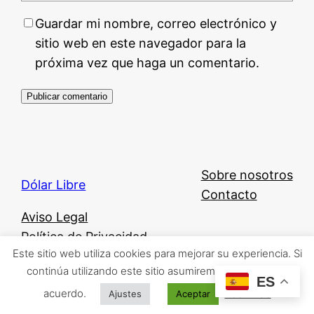
Guardar mi nombre, correo electrónico y
sitio web en este navegador para la
próxima vez que haga un comentario.
Sobre nosotros
Dólar Libre
Contacto
Aviso Legal
Política de Privacidad
Este sitio web utiliza cookies para mejorar su experiencia. Si
Política de Cookies
continúa utilizando este sitio asumiremos que está de
ES
acuerdo.
Leer más
Ajustes
Aceptar