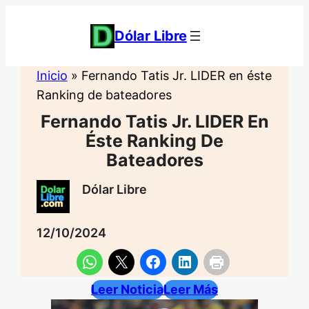
Saltar
al
Dólar Libre
contenido
Inicio
»
Fernando Tatis Jr. LIDER en éste
Ranking de bateadores
Fernando Tatis Jr. LIDER En
Éste Ranking De
Bateadores
Dólar Libre
12/10/2024
Leer Noticia
Leer Más