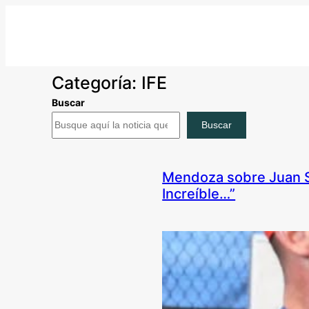
Saltar
al
contenido
Categoría:
IFE
Buscar
Buscar
Mendoza sobre Juan So
Increíble…”