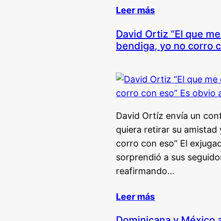
Leer más
David Ortiz “El que me
bendiga, yo no corro c
David Ortíz envía un con
quiera retirar su amistad
corro con eso” El exjuga
sorprendió a sus seguido
reafirmando…
Leer más
Dominicana y México a 