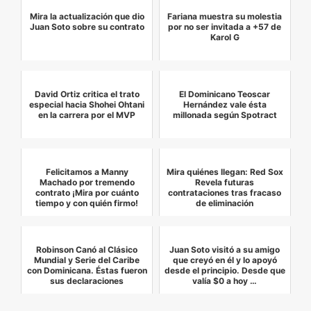
Mira la actualización que dio
Fariana muestra su molestia
Juan Soto sobre su contrato
por no ser invitada a +57 de
Karol G
David Ortiz critica el trato
El Dominicano Teoscar
especial hacia Shohei Ohtani
Hernández vale ésta
en la carrera por el MVP
millonada según Spotract
Felicitamos a Manny
Mira quiénes llegan: Red Sox
Machado por tremendo
Revela futuras
contrato ¡Mira por cuánto
contrataciones tras fracaso
tiempo y con quién firmo!
de eliminación
Robinson Canó al Clásico
Juan Soto visitó a su amigo
Mundial y Serie del Caribe
que creyó en él y lo apoyó
con Dominicana. Éstas fueron
desde el principio. Desde que
sus declaraciones
valía $0 a hoy …