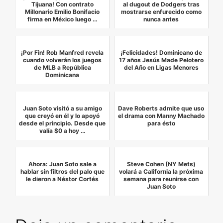
Tijuana! Con contrato
al dugout de Dodgers tras
Millonario Emilio Bonifacio
mostrarse enfurecido como
firma en México luego …
nunca antes
¡Por Fin! Rob Manfred revela
¡Felicidades! Dominicano de
cuando volverán los juegos
17 años Jesús Made Pelotero
de MLB a República
del Año en Ligas Menores
Dominicana
Juan Soto visitó a su amigo
Dave Roberts admite que uso
que creyó en él y lo apoyó
el drama con Manny Machado
desde el principio. Desde que
para ésto
valía $0 a hoy …
Ahora: Juan Soto sale a
Steve Cohen (NY Mets)
hablar sin filtros del palo que
volará a California la próxima
le dieron a Néstor Cortés
semana para reunirse con
Juan Soto