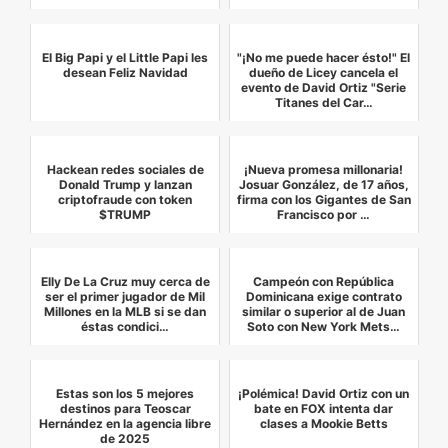
El Big Papi y el Little Papi les
"¡No me puede hacer ésto!" El
desean Feliz Navidad
dueño de Licey cancela el
evento de David Ortiz "Serie
Titanes del Car…
Hackean redes sociales de
¡Nueva promesa millonaria!
Donald Trump y lanzan
Josuar González, de 17 años,
criptofraude con token
firma con los Gigantes de San
$TRUMP
Francisco por …
Elly De La Cruz muy cerca de
Campeón con República
ser el primer jugador de Mil
Dominicana exige contrato
Millones en la MLB si se dan
similar o superior al de Juan
éstas condici…
Soto con New York Mets…
Estas son los 5 mejores
¡Polémica! David Ortiz con un
destinos para Teoscar
bate en FOX intenta dar
Hernández en la agencia libre
clases a Mookie Betts
de 2025