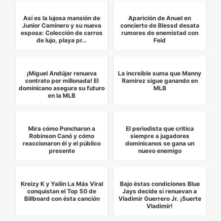
Así es la lujosa mansión de
Aparición de Anuel en
Junior Caminero y su nueva
concierto de Blessd desata
esposa: Colección de carros
rumores de enemistad con
de lujo, playa pr…
Feid
¡Miguel Andújar renueva
La increíble suma que Manny
contrato por millonada! El
Ramírez sigue ganando en
dominicano asegura su futuro
MLB
en la MLB
Mira cómo Poncharon a
El periodista que critica
Robinson Canó y cómo
siempre a jugadores
reaccionaron él y el público
dominicanos se gana un
presente
nuevo enemigo
Kreizy K y Yailin La Más Viral
Bajo éstas condiciones Blue
conquistan el Top 50 de
Jays decide si renuevan a
Billboard con ésta canción
Vladimir Guerrero Jr. ¡Suerte
Vladimir!