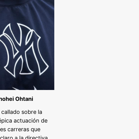
Shohei Ohtani
callado sobre la
épica actuación de
es carreras que
laro a la directiva