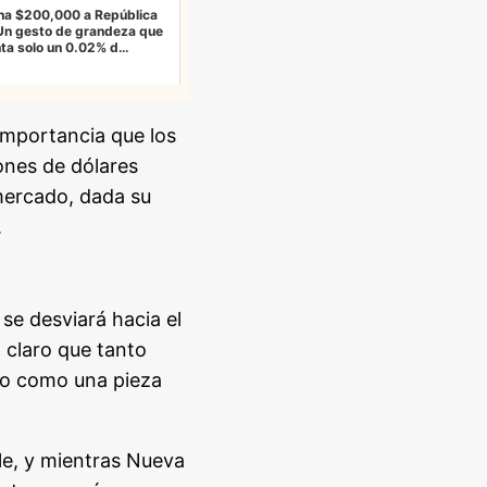
na $200,000 a República
Un gesto de grandeza que
ta solo un 0.02% d…
 importancia que los
ones de dólares
 mercado, dada su
.
se desviará hacia el
 claro que tanto
to como una pieza
le, y mientras Nueva