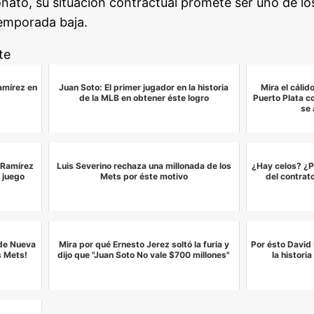
nato, su situación contractual promete ser uno de l
temporada baja.
te
amírez en
Juan Soto: El primer jugador en la historia
Mira el cáli
de la MLB en obtener éste logro
Puerto Plata c
se 
é Ramírez
Luis Severino rechaza una millonada de los
¿Hay celos? ¿P
 juego
Mets por éste motivo
del contrat
 de Nueva
Mira por qué Ernesto Jerez soltó la furia y
Por ésto David 
s Mets!
dijo que "Juan Soto No vale $700 millones"
la histori