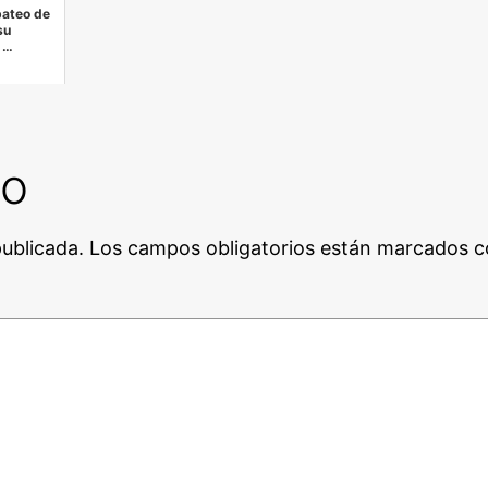
bateo de
su
 …
io
publicada.
Los campos obligatorios están marcados 