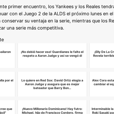
e primer encuentro, los Yankees y los Reales tendr
uar con el Juego 2 de la ALDS el próximo lunes en el
conservar su ventaja en la serie, mientras que los R
zar una serie más competitiva.
te
bailaron
¡No debió hacer eso! Guardianes le falto el
¡Elly De La Cr
respeto a Aaron Judge y asi se vengó él
Revela terrib
la por el
Lo quiere en Red Sox: David Ortiz elogia a
Alex Cora estal
Aaron Judge y asegura que es mejor
cambiar el eq
bateador que Barry Bon…
cree que
¡Nuevo Millonario Dominicano! Hay futro:
Interminable la
ácil"
Michael, hijo de Francisco Cordero, firma
Roki Sasaki p