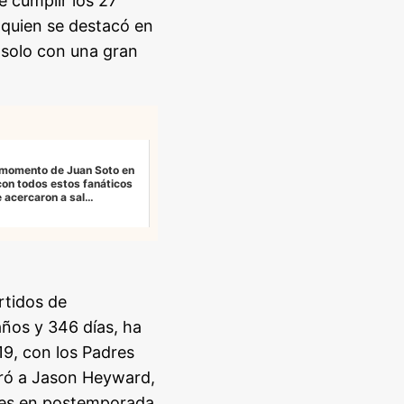
 cumplir los 27
 quien se destacó en
o solo con una gran
o momento de Juan Soto en
con todos estos fanáticos
 acercaron a sal…
rtidos de
años y 346 días, ha
9, con los Padres
eró a Jason Heyward,
ntes en postemporada