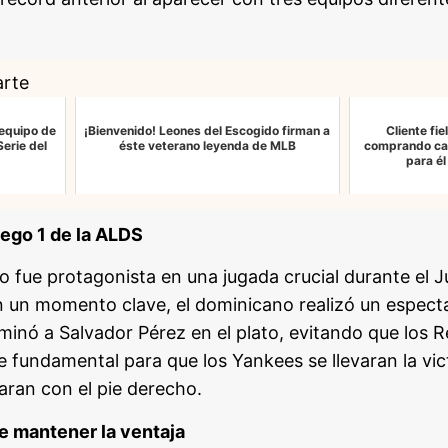
arte
 equipo de
¡Bienvenido! Leones del Escogido firman a
Cliente fie
erie del
éste veterano leyenda de MLB
comprando car
para él
uego 1 de la ALDS
to fue protagonista en una jugada crucial durante el J
n un momento clave, el dominicano realizó un espect
iminó a Salvador Pérez en el plato, evitando que los 
e fundamental para que los Yankees se llevaran la vict
caran con el pie derecho.
e mantener la ventaja