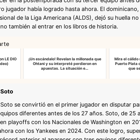
cer en la postemporada con su tercer equipo antes de
ro jugador había logrado hasta ahora. El dominicano,
visional de la Liga Americana (ALDS), dejó su huella n
no también al entrar en los libros de historia.
arte
on LE DIO
¡Un escándalo! Revelan la millonada que
Mira el cálid
ideo)
Ohtani y su interpreté perdieron en
Puerto Plata 
apuestas. La situación e…
que se
 Soto
Soto se convirtió en el primer jugador en disputar pa
uipos diferentes antes de los 27 años. Soto, de 25 
en playoffs con los Nacionales de Washington en 201
ahora con los Yankees en 2024. Con este logro, sup
 récord anterior al aparecer con tres equipos difere