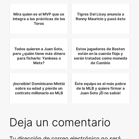
Mira quien es el MVP que se
Tigres Del Licey anuncia a
integra a las prácticas de los
Ronny Mauricio y pasó ésto
Toros
Todos quieren a Juan Soto,
Estos jugadores de Boston
pero ¿quién tiene más dinero
están en la cuerda floja y
para ficharlo: Yankees o
serán tratados como moneda
Mets?
de Cambio
¡Increíble! Dominicano Mintió
Éste equipo es el más pobre
sobre su edad y pierde un
de la MLB y quiere firmar a
contrato millonario en MLB
Juan Soto ¡Él no sabía!
Deja un comentario
Tu dirección de correo electrónico no será