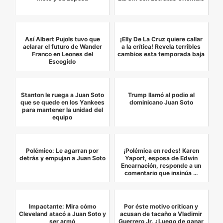
Así Albert Pujols tuvo que
¡Elly De La Cruz quiere callar
aclarar el futuro de Wander
a la crítica! Revela terribles
Franco en Leones del
cambios esta temporada baja
Escogido
Stanton le ruega a Juan Soto
Trump llamó al podio al
que se quede en los Yankees
dominicano Juan Soto
para mantener la unidad del
equipo
Polémico: Le agarran por
¡Polémica en redes! Karen
detrás y empujan a Juan Soto
Yaport, esposa de Edwin
Encarnación, responde a un
comentario que insinúa …
Impactante: Mira cómo
Por éste motivo critican y
Cleveland atacó a Juan Soto y
acusan de tacaño a Vladimir
ser armó
Guerrero Jr. ¿Luego de ganar