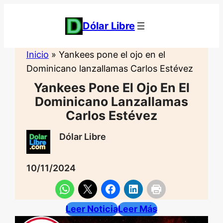
Saltar
al
Dólar Libre
contenido
Inicio
»
Yankees pone el ojo en el
Dominicano lanzallamas Carlos Estévez
Yankees Pone El Ojo En El
Dominicano Lanzallamas
Carlos Estévez
Dólar Libre
10/11/2024
Leer Noticia
Leer Más