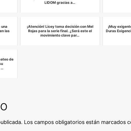
LIDOM gracias a…
a una
¡Atención! Licey toma decisión con Mel
¡Muy exigent
en las
Rojas para la serie final. ¿Será este el
Duras Exigenci
movimiento clave par…
bateo de
su
 …
io
publicada.
Los campos obligatorios están marcados 