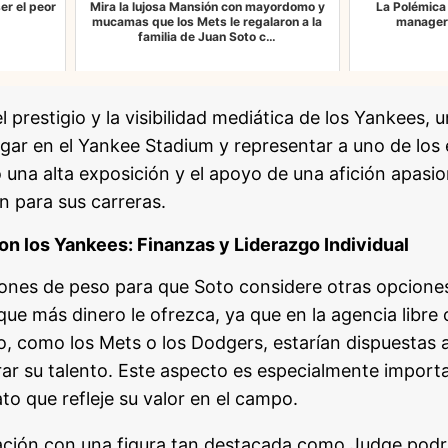
er el peor
Mira la lujosa Mansión con mayordomo y
La Polémica
mucamas que los Mets le regalaron a la
manager 
familia de Juan Soto c…
l prestigio y la visibilidad mediática de los Yankees,
Jugar en el Yankee Stadium y representar a uno de lo
 una alta exposición y el apoyo de una afición apas
 para sus carreras.
on los Yankees: Finanzas y Liderazgo Individual
zones de peso para que Soto considere otras opcione
que más dinero le ofrezca, ya que en la agencia libre
o, como los Mets o los Dodgers, estarían dispuestas a
urar su talento. Este aspecto es especialmente import
to que refleje su valor en el campo.
ción con una figura tan destacada como Judge podrí