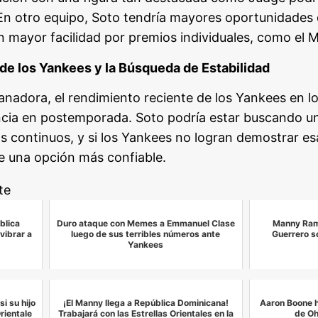
n otro equipo, Soto tendría mayores oportunidades d
on mayor facilidad por premios individuales, como el 
e los Yankees y la Búsqueda de Estabilidad
anadora, el rendimiento reciente de los Yankees en l
ncia en postemporada. Soto podría estar buscando u
tos continuos, y si los Yankees no logran demostrar es
e una opción más confiable.
te
blica
Duro ataque con Memes a Emmanuel Clase
Manny Rami
vibrar a
luego de sus terribles números ante
Guerrero s
Yankees
i su hijo
¡El Manny llega a República Dominicana!
Aaron Boone h
rientale
Trabajará con las Estrellas Orientales en la
de Oh