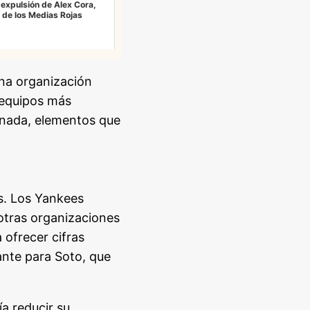
 expulsión de Alex Cora,
de los Medias Rojas
 una organización
s equipos más
ionada, elementos que
s. Los Yankees
 otras organizaciones
 ofrecer cifras
ante para Soto, que
a reducir su