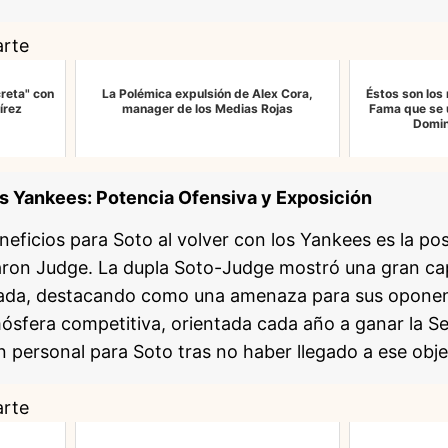
arte
creta" con
La Polémica expulsión de Alex Cora,
Éstos son los
írez
manager de los Medias Rojas
Fama que se u
Domin
os Yankees: Potencia Ofensiva y Exposición
neficios para Soto al volver con los Yankees es la pos
aron Judge. La dupla Soto-Judge mostró una gran cap
rada, destacando como una amenaza para sus oponen
sfera competitiva, orientada cada año a ganar la Ser
 personal para Soto tras no haber llegado a ese obje
arte