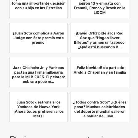
toma una importante decisión
jonrón 13 y empata con
con su hijo en las Estrellas
Franmil, Franco y Brock en la
LIDOM
¡Juan Soto complica a Aaron
¡David Ortiz pide a los Red
Judge con éste premio este
Sox que "Hagan llover
premio!
Billetes" y armen un trabuco!
¿Qué está buscando B…
Jazz Chisholm Jr. y Yankees
¡Feliz Navidad! de parte de
pactan una firma millonaria
Aroldis Chapman y su familia
para la MLB 2025. El pelotero
cobrará poco m…
Juan Soto destrona a los
¿Todos contra Soto? ¿Qué les
Yankees de Nueva York
pasa? Muchas celebridades
¡Ahora todos prefieren a los
del deporte mundial salieron
Mets!
a hablar de Juan…