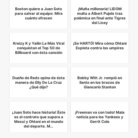
Boston quiere a Juan Soto
¡Multa millonaria! LIDOM
para salvar al equipo: Mira
multa a Albert Pujols tras
cuánto ofrecen
polémica en final ante Tigres
del Licey
Kreizy K y Yailin La Más Viral
¡Se HARTÓ! Mira cómo Ohtani
conquistan el Top 50 de
Explota contra los umpires
Billboard con ésta canción
Dueño de Reds opina de ésta
Bobby Witt Jr. rompió en
manera de Elly De La Cruz
llanto en los brazos de
¿Qué dijo?
Giancarlo Stanton
¡Juan Soto hace historia! Éste
¡Freeman va con todo! Mala
es el contrato que supera a
noticia para los Yankees y
Messi y Ohtani en el mundo
Gerrit Cole
del deporte. M…